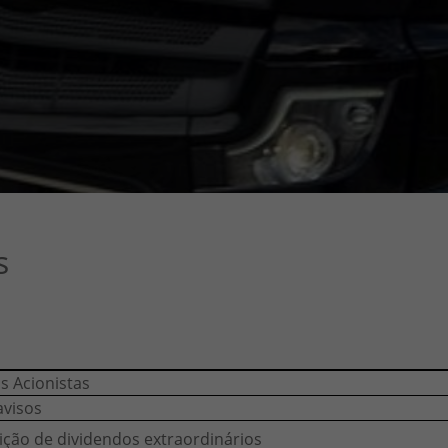
s
s Acionistas
avisos
ição de dividendos extraordinários