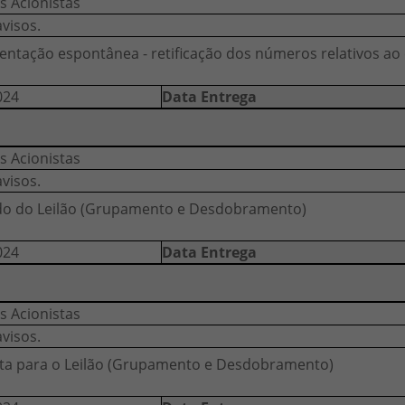
s Acionistas
avisos.
entação espontânea - retificação dos números relativos ao
024
Data Entrega
s Acionistas
avisos.
do do Leilão (Grupamento e Desdobramento)
024
Data Entrega
s Acionistas
avisos.
ta para o Leilão (Grupamento e Desdobramento)