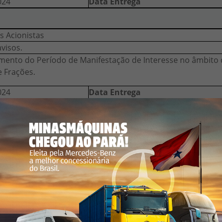
024
Data Entrega
s Acionistas
avisos.
mento do Período de Manifestação de Interesse no âmbit
e Frações.
024
Data Entrega
s Acionistas
avisos.
 de Manifestação de Interesse no âmbito do Grupamento 
024
Data Entrega
s Acionistas