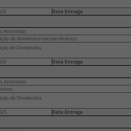
025
Data Entrega
s Acionistas
ição de dividendos extraordinários.
uição de Dividendos
025
Data Entrega
s Acionistas
avisos.
uição de Dividendos
025
Data Entrega