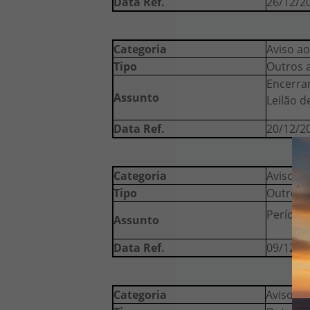
Data Ref.
26/12/2
Categoria
Aviso ao
Tipo
Outros 
Encerra
Assunto
Leilão d
Data Ref.
20/12/2
Categoria
Aviso ao
Tipo
Outros 
Período
Assunto
Data Ref.
09/12/2
Categoria
Aviso ao