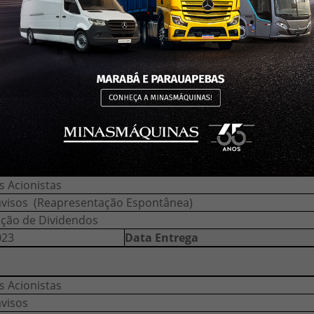
visos. Reapresentação espontânea. Ajuste na data da posiç
ição de Dividendos
024
Data Entrega
s Acionistas
avisos
ição de Dividendos
024
Data Entrega
s Acionistas
avisos (Reapresentação Espontânea)
ição de Dividendos
023
Data Entrega
s Acionistas
visos