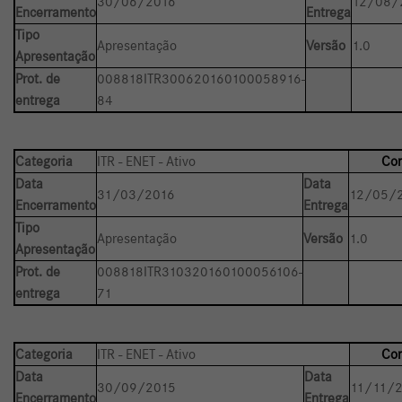
30/06/2016
12/08/
Encerramento
Entrega
Tipo
Apresentação
Versão
1.0
Apresentação
Prot. de
008818ITR300620160100058916-
entrega
84
Categoria
ITR - ENET - Ativo
Con
Data
Data
31/03/2016
12/05/2
Encerramento
Entrega
Tipo
Apresentação
Versão
1.0
Apresentação
Prot. de
008818ITR310320160100056106-
entrega
71
Categoria
ITR - ENET - Ativo
Con
Data
Data
30/09/2015
11/11/2
Encerramento
Entrega