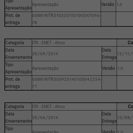
Tipo
Apresentação
Versão
1.0
Apresentação
Prot. de
008818ITR310320150100047096-
entrega
78
Categoria
ITR - ENET - Ativo
Co
Data
Data
30/09/2014
12/11/
Encerramento
Entrega
Tipo
Apresentação
Versão
1.0
Apresentação
Prot. de
008818ITR300920140100042254-
entrega
71
Categoria
ITR - ENET - Ativo
Co
Data
Data
30/06/2014
13/08/
Encerramento
Entrega
Tipo
Apresentação
Versão
1.0