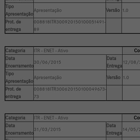
Tipo
Apresentação
Versão
1.0
Apresentação
Prot. de
008818ITR300920150100051491-
entrega
89
Categoria
ITR - ENET - Ativo
Co
Data
Data
30/06/2015
12/08/
Encerramento
Entrega
Tipo
Apresentação
Versão
1.0
Apresentação
Prot. de
008818ITR300620150100049673-
entrega
73
Categoria
ITR - ENET - Ativo
Co
Data
Data
31/03/2015
14/05/
Encerramento
Entrega