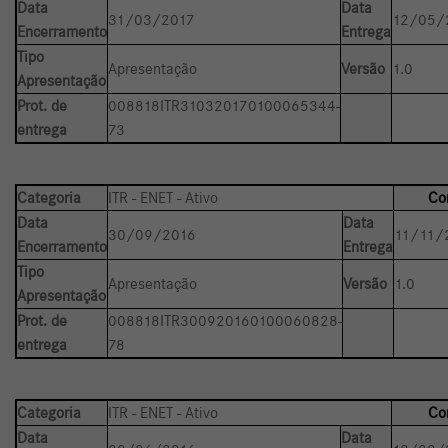
Data
Data
31/03/2017
12/05/
Encerramento
Entrega
Tipo
Apresentação
Versão
1.0
Apresentação
Prot. de
008818ITR310320170100065344-
entrega
73
Categoria
ITR - ENET - Ativo
Co
Data
Data
30/09/2016
11/11/
Encerramento
Entrega
Tipo
Apresentação
Versão
1.0
Apresentação
Prot. de
008818ITR300920160100060828-
entrega
78
Categoria
ITR - ENET - Ativo
Co
Data
Data