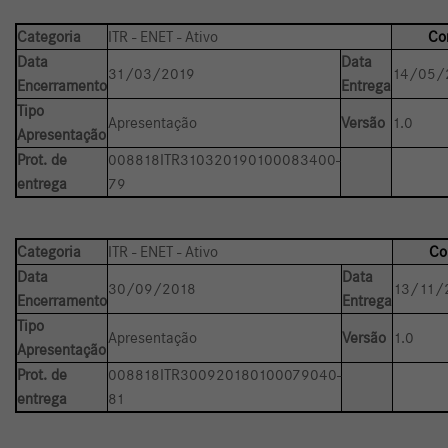
Categoria
ITR - ENET - Ativo
Co
Data
Data
31/03/2019
14/05/
Encerramento
Entrega
Tipo
Apresentação
Versão
1.0
Apresentação
Prot. de
008818ITR310320190100083400-
entrega
79
Categoria
ITR - ENET - Ativo
Co
Data
Data
30/09/2018
13/11/
Encerramento
Entrega
Tipo
Apresentação
Versão
1.0
Apresentação
Prot. de
008818ITR300920180100079040-
entrega
81