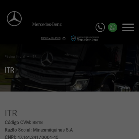
Página Inicial
ITR
ITR
ITR
Código CVM: 8818
Razão Social: Minasmáquinas S.A
CNPJ: 17.161.241/0001-15