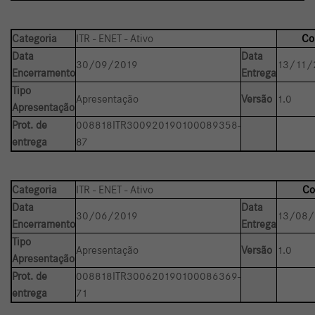
Categoria
ITR - ENET - Ativo
Co
Data
Data
30/09/2019
13/11/
Encerramento
Entrega
Tipo
Apresentação
Versão
1.0
Apresentação
Prot. de
008818ITR300920190100089358-
entrega
87
Categoria
ITR - ENET - Ativo
Co
Data
Data
30/06/2019
13/08/
Encerramento
Entrega
Tipo
Apresentação
Versão
1.0
Apresentação
Prot. de
008818ITR300620190100086369-
entrega
71