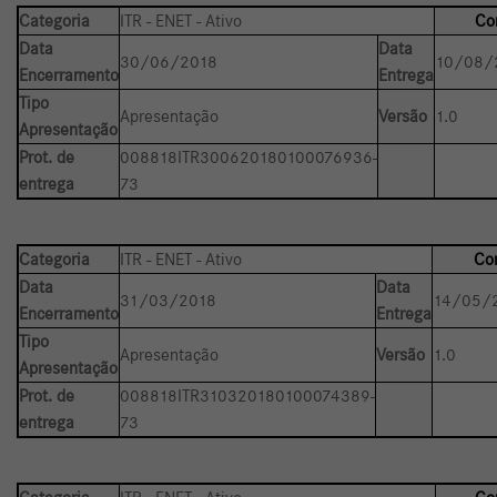
Categoria
ITR - ENET - Ativo
Co
Data
Data
30/06/2018
10/08/
Encerramento
Entrega
Tipo
Apresentação
Versão
1.0
Apresentação
Prot. de
008818ITR300620180100076936-
entrega
73
Categoria
ITR - ENET - Ativo
Co
Data
Data
31/03/2018
14/05/2
Encerramento
Entrega
Tipo
Apresentação
Versão
1.0
Apresentação
Prot. de
008818ITR310320180100074389-
entrega
73