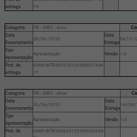
entrega
79
Categoria
ITR - ENET - Ativo
Co
Data
Data
30/09/2012
06/11/
Encerramento
Entrega
Tipo
Apresentação
Versão
1.0
Apresentação
Prot. de
008818ITR300920120100022108-
entrega
77
Categoria
ITR - ENET - Ativo
Co
Data
Data
30/06/2012
14/08/
Encerramento
Entrega
Tipo
Apresentação
Versão
1.0
Apresentação
Prot. de
008818ITR300620120100020445-