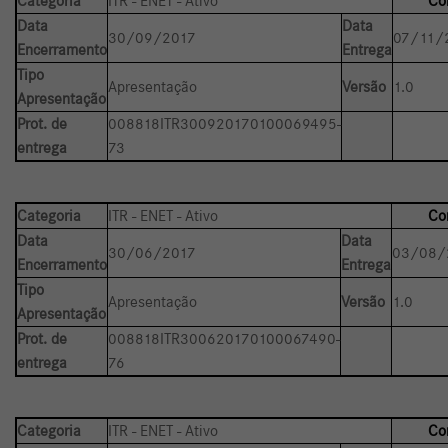
Categoria
ITR - ENET - Ativo
Co
Data
Data
30/09/2017
07/11/
Encerramento
Entrega
Tipo
Apresentação
Versão
1.0
Apresentação
Prot. de
008818ITR300920170100069495-
entrega
73
Categoria
ITR - ENET - Ativo
Co
Data
Data
30/06/2017
03/08/
Encerramento
Entrega
Tipo
Apresentação
Versão
1.0
Apresentação
Prot. de
008818ITR300620170100067490-
entrega
76
Categoria
ITR - ENET - Ativo
Co