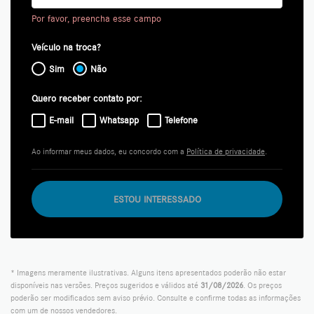
Por favor, preencha esse campo
Veículo na troca?
Sim
Não
Quero receber contato por:
E-mail
Whatsapp
Telefone
Ao informar meus dados, eu concordo com a
Política de privacidade
.
ESTOU INTERESSADO
* Imagens meramente ilustrativas. Alguns itens apresentados poderão não estar
disponíveis nas versões. Preços sugeridos e válidos até
31/08/2026
. Os preços
poderão ser modificados sem aviso prévio. Consulte e confirme todas as informações
com um de nossos vendedores.