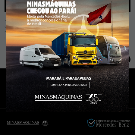
* Imagens meramente ilustrativas. Alguns itens apresentados poderão não estar
disponíveis nas versões. Preços sugeridos e válidos de
. Os preços poderão ser
modificados sem aviso prévio. Consulte e confirme todas as informações com um de
nossos vendedores.
Compartilhe nas redes sociais!