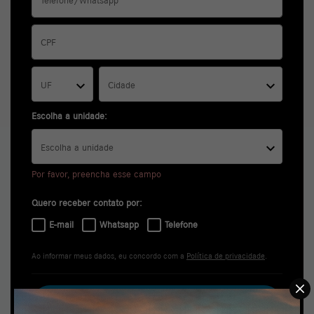
UF
Cidade
Escolha a unidade:
Escolha a unidade
Por favor, preencha esse campo
Quero receber contato por:
E-mail
Whatsapp
Telefone
Ao informar meus dados, eu concordo com a
Política de privacidade
.
ESTOU INTERESSADO