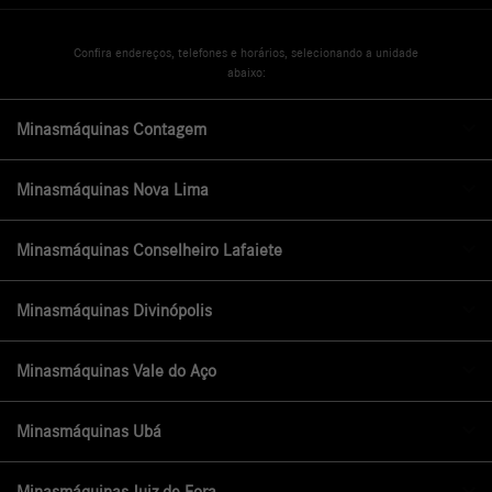
Confira endereços, telefones e horários, selecionando a unidade
abaixo:
Minasmáquinas Contagem
Minasmáquinas Nova Lima
Minasmáquinas Conselheiro Lafaiete
Minasmáquinas Divinópolis
Minasmáquinas Vale do Aço
Minasmáquinas Ubá
Minasmáquinas Juiz de Fora