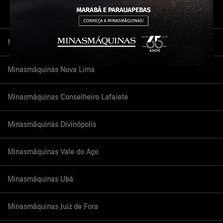
Confira endereços, telefones e horários, selecionando a unidade
abaixo:
Minasmáquinas Contagem
Minasmáquinas Nova Lima
Minasmáquinas Conselheiro Lafaiete
Minasmáquinas Divinópolis
Minasmáquinas Vale do Aço
Minasmáquinas Ubá
Minasmáquinas Juiz de Fora