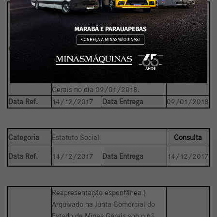
Estatuto Social (Reapresentação
Espontânea) Registrado na Junta
Comercial do Estado de Minas
Gerais (JUCEMG) sob o número
Categoria
Consulta
6434380, em 04/01/2018,
Protocolo 17/580.587-3. Publicado
no Diário Oficial do Estado de Minas
Gerais no dia 09/01/2018.
Data Ref.
14/12/2017
Data Entrega
09/01/2018
Categoria
Estatuto Social
Consulta
Data Ref.
14/12/2017
Data Entrega
14/12/2017
Reapresentação espontânea (
Arquivado na Junta Comercial do
Estado de Minas Gerais sob o nº