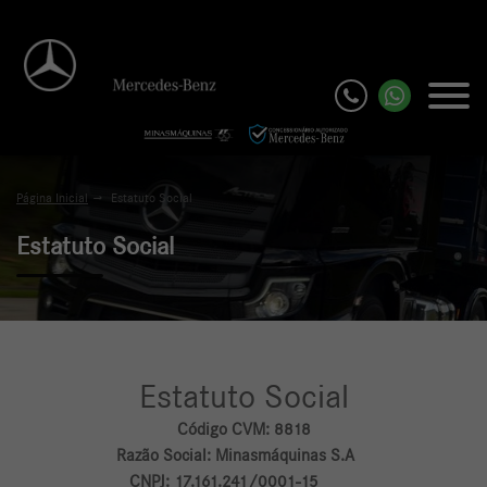
Página Inicial
Estatuto Social
Estatuto Social
Estatuto Social
Código CVM: 8818
Razão Social: Minasmáquinas S.A
CNPJ: 17.161.241/0001-15