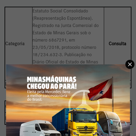
Estatuto Social Consolidado
(Reapresentação Espontânea).
Registrado na Junta Comercial do
Estado de Minas Gerais sob o
número 6867291, em
Categoria
Consulta
23/05/2018, protocolo número
18/234.632-3. Publicação no
Diário Oficial do Estado de Minas
Gerais no dia 06/06/2018 (página
3).
Data Ref.
27/04/2018
Data Entrega
06/06/2018
Categoria
Estatuto Social Consolidado
Consulta
Data Ref.
27/04/2018
Data Entrega
04/05/2018