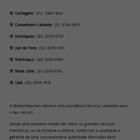
🛠
Contagem:
(31)- 3369-1814
🛠
Conselheiro Lafaiete
: (31) 3764-5815
🛠
Divinópolis:
(37) 3229-3722
🛠
Juiz de Fora:
(32) 3692-5101
🛠
Manhuaçu:
(33) 3339-4905
🛠
Nova Lima
: (31)-2010-5765
🛠
Ubá:
(32) 3539-1910
A Minasmáquinas oferece uma assistência técnica completa para
o seu veículo.
Desde uma pequena revisão de rotina ou grandes serviços
mecânicos, ou de funilaria e pintura, conte com a qualidade e
garantia de uma concessionária autorizada Mercedes-Benz.