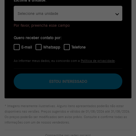
Selecione uma unidade
Por favor, preencha esse campo
Quero receber contato por:
E-mail
Whatsapp
Telefone
Ao informar meus dados, eu concordo com a
Política de privacidade
.
ESTOU INTERESSADO
* Imagens meramente ilustrativas. Alguns itens apresentados poderão não estar
disponíveis nas versões. Preços sugeridos e válidos de 01/08/2026 até 31/08/2026.
Os preços poderão ser modificados sem aviso prévio. Consulte e confirme todas as
informações com um de nossos vendedores.
Compartilhe nas redes sociais!